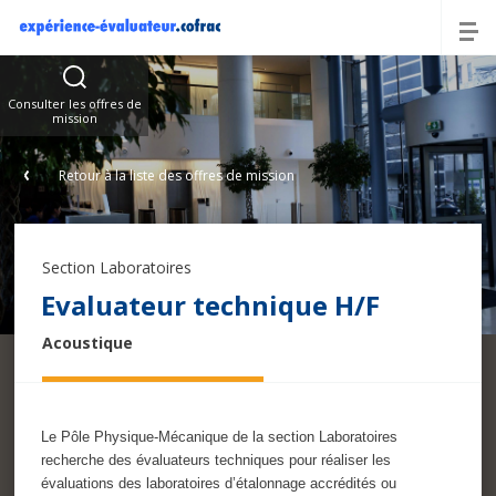
Offres
Consulter les offres de
mission
Retour à la liste des offres de mission
Section Laboratoires
Evaluateur technique H/F
Acoustique
Le Pôle Physique-Mécanique de la section Laboratoires
recherche des évaluateurs techniques pour réaliser les
évaluations des laboratoires d’étalonnage accrédités ou