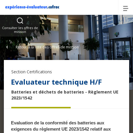
Offres
Consulter les offres de
mission
Retour à la liste des offres de mission
Section Certifications
Evaluateur technique H/F
Batteries et déchets de batteries - Règlement UE
2023/1542
Evaluation de la conformité des batteries aux
exigences du règlement UE 2023/1542 relatif aux