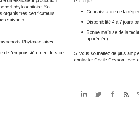
che un évaluateur
production
Prérequis :
port phytosanitaire. Sa
Connaissance de la règl
es organismes certificateurs
nes suivants :
Disponibilité 4 à 7 jours p
Bonne maîtrise de la techn
appréciée)
 Passeports Phytosanitaires
ise de l'empoussièrement lors de
Si vous souhaitez de plus amp
contacter Cécile Cosson :
cecil
Partager
Partager
Partager
P
par
par
par
p
linkedin
twitter
facebook
e