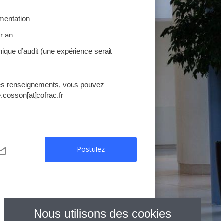
ementation
ar an
ique d’audit (une expérience serait
les renseignements, vous pouvez
e.cosson[at]cofrac.fr
Postulez
artager
ar
mail
Nous utilisons des cookies