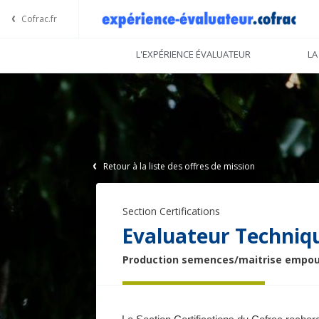
Cofrac.fr
L'EXPÉRIENCE ÉVALUATEUR
LA
Offres
Retour à la liste des offres de mission
Section Certifications
Evaluateur Techniq
Production semences/maitrise empou