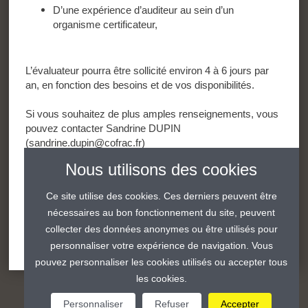
D’une expérience d’auditeur au sein d’un
organisme certificateur,
L’évaluateur pourra être sollicité environ 4 à 6 jours par
an, en fonction des besoins et de vos disponibilités.
Si vous souhaitez de plus amples renseignements, vous
pouvez contacter Sandrine DUPIN
(sandrine.dupin@cofrac.fr)
Nous utilisons des cookies
Ce site utilise des cookies. Ces derniers peuvent être
Postulez
nécessaires au bon fonctionnement du site, peuvent
collecter des données anonymes ou être utilisés pour
personnaliser votre expérience de navigation. Vous
Partager
Partager
Partager
Partager
pouvez personnaliser les cookies utilisés ou accepter tous
par
par
par
par
les cookies.
linkedin
twitter
facebook
email
Personnaliser
Refuser
Accepter