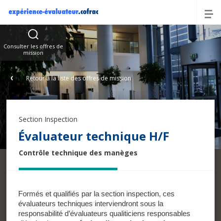
Offres
Consulter les offres de
mission
Retour à la liste des offres de mission
Section Inspection
Évaluateur technique H/F
Contrôle technique des manèges
Formés et qualifiés par la section inspection, ces
évaluateurs techniques interviendront sous la
responsabilité d’évaluateurs qualiticiens responsables