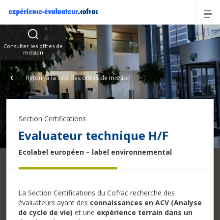
Offres
Consulter les offres de
mission
Retour à la liste des offres de mission
Section Certifications
Evaluateur technique H/F
Ecolabel européen – label environnemental
La Section Certifications du Cofrac recherche des
évaluateurs ayant des
connaissances en ACV (Analyse
de cycle de vie)
et une
expérience terrain dans un