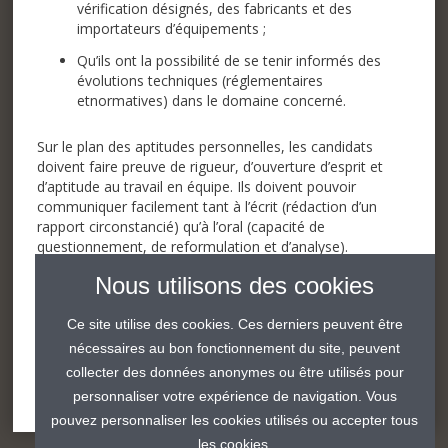
vérification désignés, des fabricants et des
importateurs d’équipements ;
Qu’ils ont la possibilité de se tenir informés des
évolutions techniques (réglementaires
etnormatives) dans le domaine concerné.
Sur le plan des aptitudes personnelles, les candidats
doivent faire preuve de rigueur, d’ouverture d’esprit et
d’aptitude au travail en équipe. Ils doivent pouvoir
communiquer facilement tant à l’écrit (rédaction d’un
rapport circonstancié) qu’à l’oral (capacité de
questionnement, de reformulation et d’analyse).
Une expérience de l’audit serait un atout apprécié.
Nous utilisons des cookies
Ce site utilise des cookies. Ces derniers peuvent être
Postulez
nécessaires au bon fonctionnement du site, peuvent
collecter des données anonymes ou être utilisés pour
personnaliser votre expérience de navigation. Vous
Partager
Partager
Partager
Partager
pouvez personnaliser les cookies utilisés ou accepter tous
par
par
par
par
les cookies.