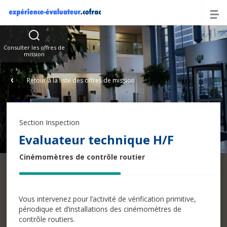
Offres
Consulter les offres de
mission
Retour à la liste des offres de mission
Section Inspection
Evaluateur technique H/F
Cinémomètres de contrôle routier
Vous intervenez pour l’activité de vérification primitive,
périodique et d’installations des cinémomètres de
contrôle routiers.