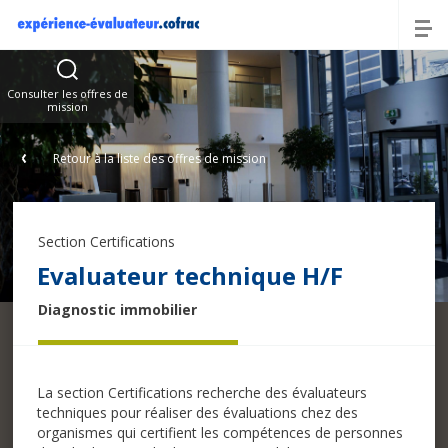
Offres
Consulter les offres de
mission
Retour à la liste des offres de mission
Section Certifications
Evaluateur technique H/F
Diagnostic immobilier
La section Certifications recherche des évaluateurs
techniques pour réaliser des évaluations chez des
organismes qui certifient les compétences de personnes