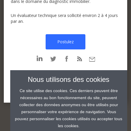
dans le domaine du diagnostic immobilier.
Un évaluateur technique sera sollicité environ 2 à 4 jours
par an.
Postulez
Partager
Partager
Partager
Partager
par
par
par
par
linkedin
twitter
facebook
email
Nous utilisons des cookies
Ce site utilise des cookies. Ces derniers peuvent être
nécessaires au bon fonctionnement du site, peuvent
collecter des données anonymes ou être utilisés pour
personnaliser votre expérience de navigation. Vous
pouvez personnaliser les cookies utilisés ou accepter tous
les cookies.