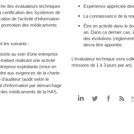
rche des évaluateurs techniques
Expérience appréciée des 
a certification des Systèmes de
La connaissance de la no
tion de l’activité d’information
la promotion des médicaments
Être en activité dans le d
an. Dans ce dernier cas, l
des évolutions (réglement
t les suivants :
devra être apportée.
oste au sein d’une entreprise
L’évaluateur technique sera solli
aitant réalisant une activité
missions de 1 à 3 jours par an).
ntreprise exploitante (mise en
dre aux exigences de la charte
 d’auditeur (audit selon le
vité d’information par démarchage
on des médicaments de la HAS,
Partager
Partager
Partager
P
par
par
par
p
linkedin
twitter
facebook
e