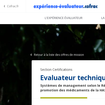
Cofrac.fr
L'EXPÉRIENCE ÉVALUATEUR
LA
Offres
Retour à la liste des offres de mission
Section Certifications
Evaluateur techniq
Systèmes de management selon le Référ
promotion des médicaments de la HA