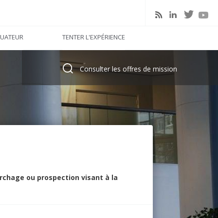
linkedin
twitter
rss
youtu
LUATEUR
TENTER L'EXPÉRIENCE
Consulter les offres de mission
rchage ou prospection visant à la