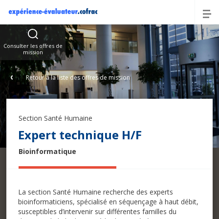
Offres
Consulter les offres de
mission
Retour à la liste des offres de mission
Section Santé Humaine
Expert technique H/F
Bioinformatique
La section Santé Humaine recherche des experts
bioinformaticiens, spécialisé en séquençage à haut débit,
susceptibles d’intervenir sur différentes familles du